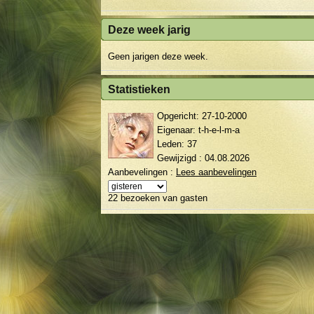
Kathy
Deze week jarig
Geen jarigen deze week.
Statistieken
Opgericht:
27-10-2000
Eigenaar:
t-h-e-l-m-a
Leden: 37
Gewijzigd : 04.08.2026
Aanbevelingen :
Lees aanbevelingen
22 bezoeken van gasten