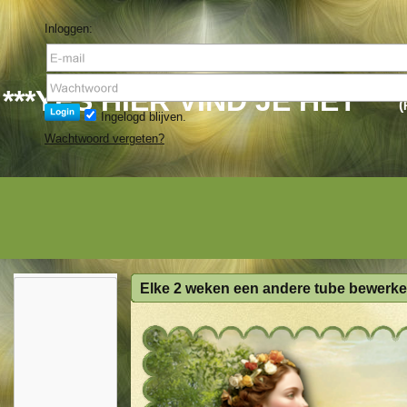
Inloggen:
***YES HIER VIND JE HET***
(
Ingelogd blijven.
Wachtwoord vergeten?
Elke 2 weken een andere tube bewerke