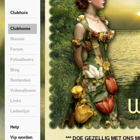
Clubhuis
Clubhome
Nieuws
Forum
Fotoalbums
Blog
Bestanden
Videoalbums
Links
Ledenlijst
Help
Vip worden
*** DOE GEZELLIG MET ONS ME